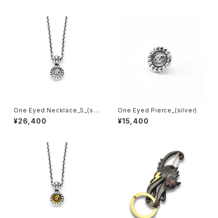
One Eyed Necklace_S_(sil
One Eyed Pierce_(silver)
ver)
¥26,400
¥15,400