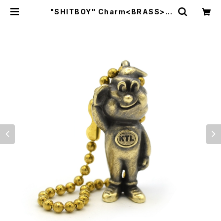
"SHITBOY" Charm<BRASS> |
KILL TIME LIFE