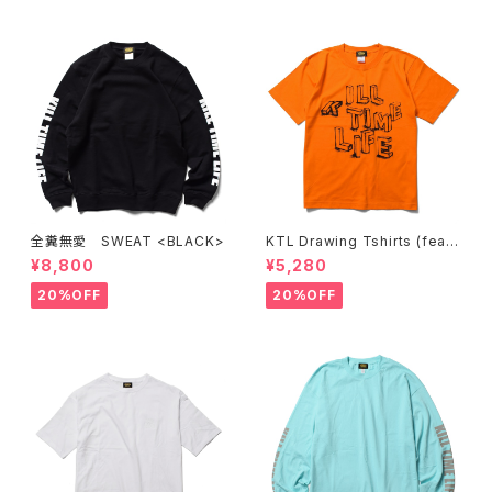
全糞無愛 SWEAT <BLACK>
KTL Drawing Tshirts (feat.
A&A PRINTING) <ORANGE>
¥8,800
¥5,280
20%OFF
20%OFF