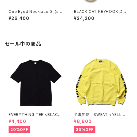
One Eyed Necklace_S_(sil
BLACK CAT KEYHOOK(Des
ver x brass)
ign by Mano)
¥26,400
¥24,200
セール中の商品
EVERYTHING TEE <BLACK
全糞無愛 SWEAT <YELLO
>
W>
¥4,400
¥8,800
20%OFF
20%OFF