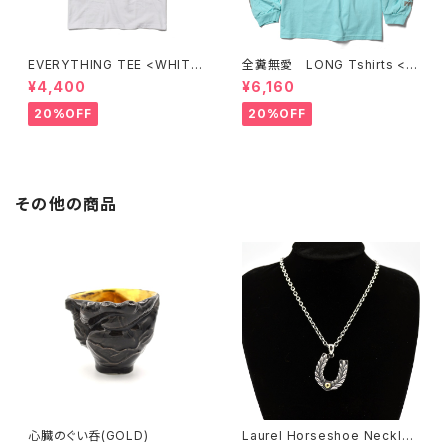
EVERYTHING TEE <WHITE
全糞無愛 LONG Tshirts < C
>
ELADON >
¥4,400
¥6,160
20%OFF
20%OFF
その他の商品
心臓のぐい呑(GOLD)
Laurel Horseshoe Necklac