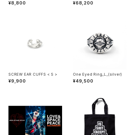
e_L_(normal)
¥8,800
¥68,200
SCREW EAR CUFFS < S >
One Eyed Ring_L_(silver)
¥9,900
¥49,500