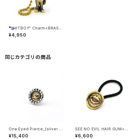
">
"SHITBOY" Charm<BRASS
>
¥4,950
同じカテゴリの商品
One Eyed Pierce_(silver x
SEE NO EVIL HAIR GUM<M
brass)
r.CASANOVA collaboration
¥15,400
¥6,600
>_(brass)