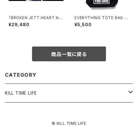
「BROKEN JETT HEART NE
EVERYTHING TOTE BAG <
CKLACE」COLLABORATION
BLACK>
¥29,480
¥5,500
"JETT SEIYA"
商品一覧に戻る
CATEGORY
KILL TIME LIFE
ACCESSORY
© KILL TIME LIFE
RING
APPAREL