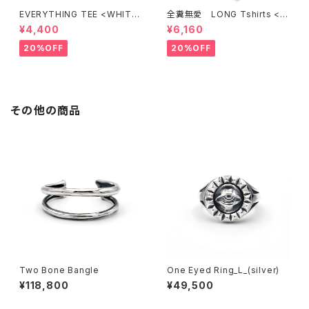
EVERYTHING TEE <WHITE
全糞無愛 LONG Tshirts < C
>
ELADON >
¥4,400
¥6,160
20%OFF
20%OFF
その他の商品
Two Bone Bangle
One Eyed Ring_L_(silver)
¥118,800
¥49,500