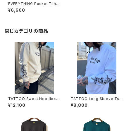
EVERYTHING Pocket Tshirt
s <BLACK>
¥6,600
同じカテゴリの商品
TATTOO Sweat Hoodie<N
TATTOO Long Sleeve Tshi
ATURAL>
rts<WHITE>
¥12,100
¥8,800