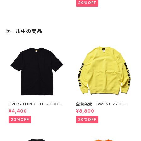
20%OFF
セール中の商品
EVERYTHING TEE <BLACK
全糞無愛 SWEAT <YELLO
>
W>
¥4,400
¥8,800
20%OFF
20%OFF