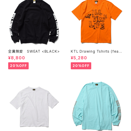
全糞無愛 SWEAT <BLACK>
KTL Drawing Tshirts (feat.
A&A PRINTING) <ORANGE>
¥8,800
¥5,280
20%OFF
20%OFF