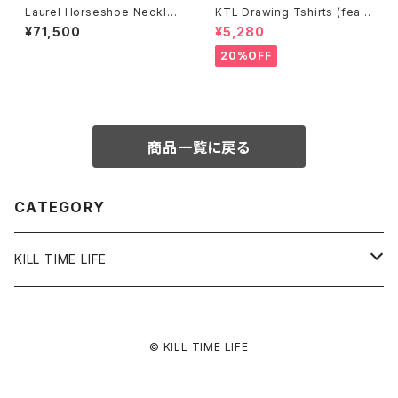
Laurel Horseshoe Necklac
KTL Drawing Tshirts (feat.
e_L_(stone)
A&A PRINTING) <ORANGE>
¥71,500
¥5,280
20%OFF
商品一覧に戻る
CATEGORY
KILL TIME LIFE
ACCESSORY
© KILL TIME LIFE
RING
APPAREL