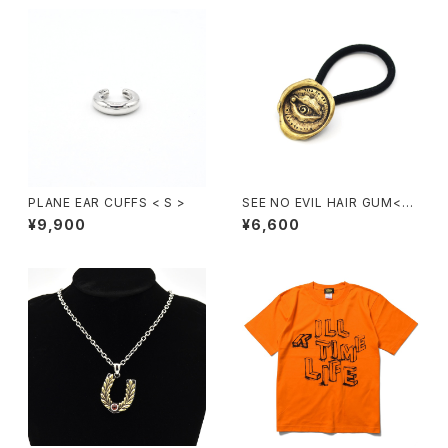
PLANE EAR CUFFS < S >
SEE NO EVIL HAIR GUM<M
r.CASANOVA collaboration
¥9,900
¥6,600
>_(brass)