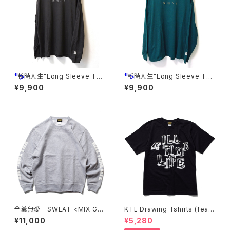
">
">
"斬時人生"Long Sleeve Tsh
"斬時人生"Long Sleeve Tsh
irts <GRAY>
irts <GREEN>
¥9,900
¥9,900
全糞無愛 SWEAT <MIX GR
KTL Drawing Tshirts (feat.
AY>
A&A PRINTING) <BLACK>
¥11,000
¥5,280