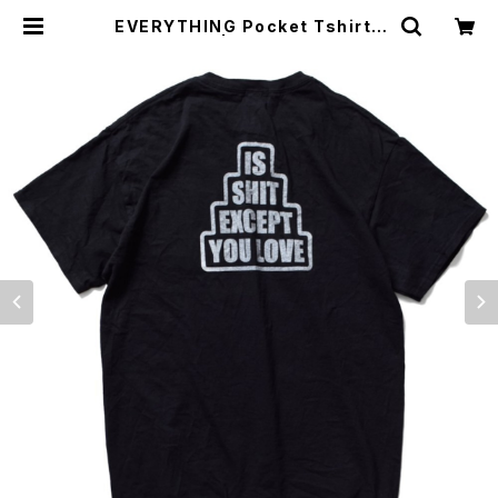
EVERYTHING Pocket Tshirts
<BLACK> | KILL TIME LIFE