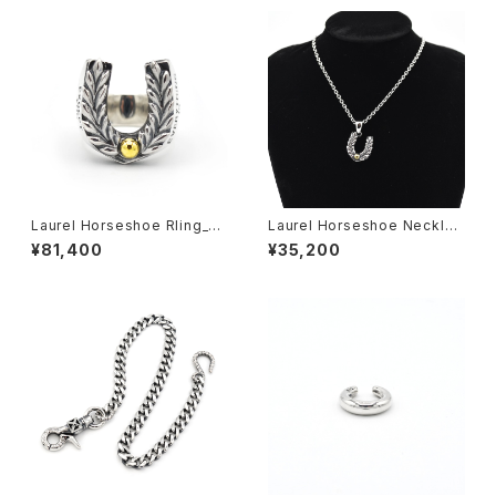
Laurel Horseshoe RIing_L_
Laurel Horseshoe Necklac
(normal)
e_S_(normal)
¥81,400
¥35,200