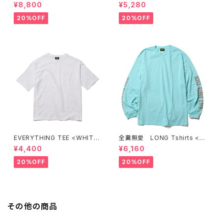
A&A PRINTING) <ORANGE>
¥8,800
¥5,280
20%OFF
20%OFF
EVERYTHING TEE <WHITE
全糞無愛 LONG Tshirts < C
>
ELADON >
¥4,400
¥6,160
20%OFF
20%OFF
その他の商品