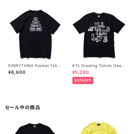
EVERYTHING Pocket Tshirt
KTL Drawing Tshirts (feat.
s <BLACK>
A&A PRINTING) <BLACK>
¥6,600
¥5,280
20%OFF
セール中の商品