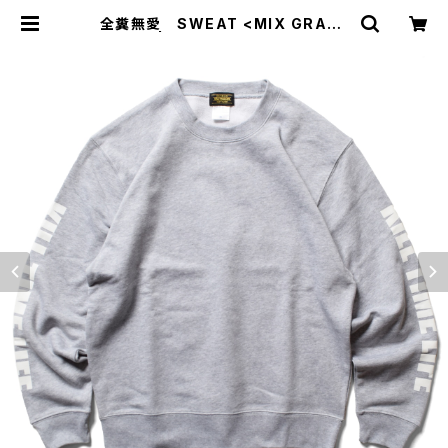
全糞無愛 SWEAT <MIX GRAY>
| KILL TIME LIFE