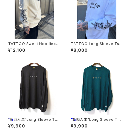
TATTOO Sweat Hoodie<N
TATTOO Long Sleeve Tshi
ATURAL>
rts<WHITE>
¥12,100
¥8,800
">
">
"斬時人生"Long Sleeve Tsh
"斬時人生"Long Sleeve Tsh
irts <GRAY>
irts <GREEN>
¥9,900
¥9,900