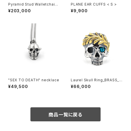
Pyramid Stud Walletchain/f
PLANE EAR CUFFS < S >
lat chain NARROW(40cm)
¥203,000
¥9,900
"SEX TO DEATH" necklace
Laurel Skull Ring_BRASS_(t
urquoise)
¥49,500
¥66,000
商品一覧に戻る