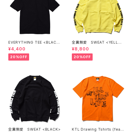
EVERYTHING TEE <BLACK
全糞無愛 SWEAT <YELLO
>
W>
¥4,400
¥8,800
20%OFF
20%OFF
全糞無愛 SWEAT <BLACK>
KTL Drawing Tshirts (feat.