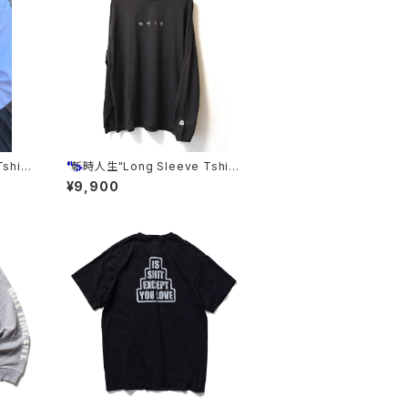
">
shirt
"斬時人生"Long Sleeve Tshirt
s <GRAY>
¥9,900