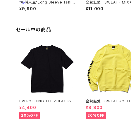
">
"斬時人生"Long Sleeve Tshirt
全糞無愛 SWEAT <MIX 
s <GREEN>
>
¥9,900
¥11,000
セール中の商品
EVERYTHING TEE <BLACK>
全糞無愛 SWEAT <YEL
¥4,400
¥8,800
20%OFF
20%OFF