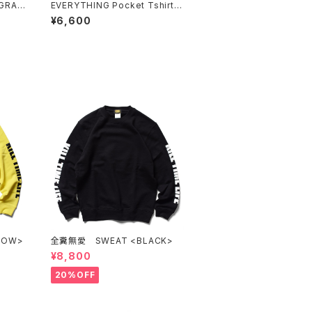
GRAY
EVERYTHING Pocket Tshirts
<BLACK>
¥6,600
LOW>
全糞無愛 SWEAT <BLACK>
¥8,800
20%OFF