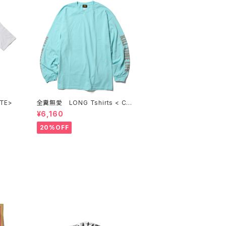
<WHITE>
全糞無愛 LONG Tshirts < CE
LADON >
¥6,160
20%OFF