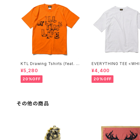
KTL Drawing Tshirts (feat. A
EVERYTHING TEE 
&A PRINTING) <ORANGE>
¥5,280
¥4,400
20%OFF
20%OFF
その他の商品