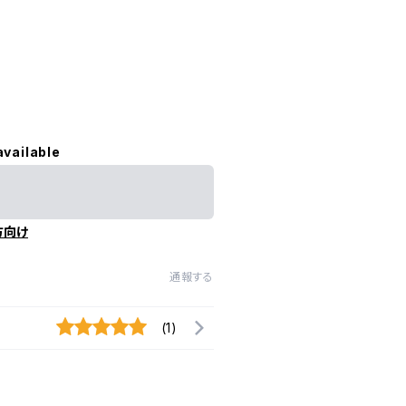
available
方向け
通報する
(1)