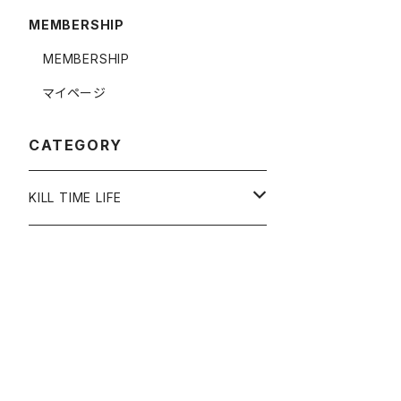
MEMBERSHIP
MEMBERSHIP
マイページ
CATEGORY
KILL TIME LIFE
ACCESSORY
RING
APPAREL
NECKLACE
TOP
OTHER