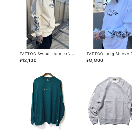
TATTOO Sweat Hoodie<NA
TATTOO Long Sleeve T
TURAL>
s<WHITE>
¥12,100
¥8,800