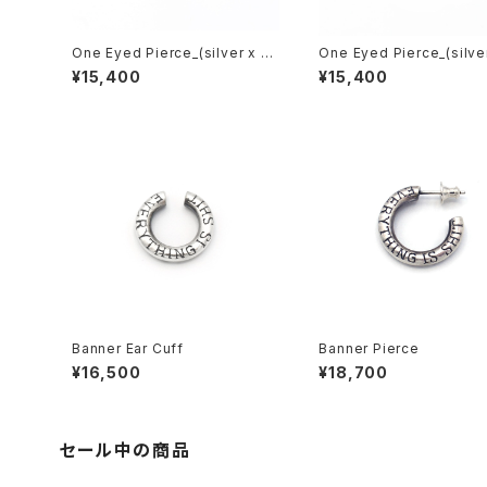
One Eyed Pierce_(silver x br
One Eyed Pierce_(silve
ass)
¥15,400
¥15,400
Banner Ear Cuff
Banner Pierce
¥16,500
¥18,700
セール中の商品