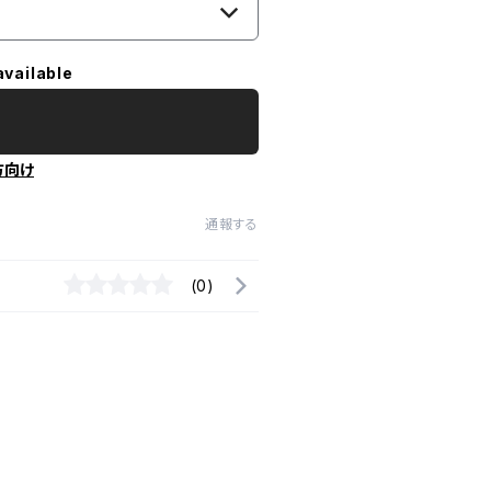
available
方向け
通報する
(0)