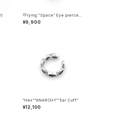
r)
『Flying "Space" Eye pierce 』
COLLABORATION “JETT SEIY
¥9,900
A” 2nd collection
"Hex""ANARCHY""Ear Cuff"
¥12,100