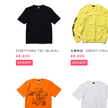
EVERYTHING TEE <BLACK>
全糞無愛 SWEAT <YEL
¥4,400
¥8,800
20%OFF
20%OFF