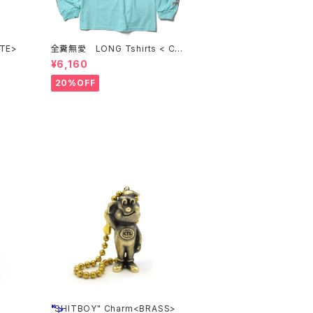
<WHITE>
全糞無愛 LONG Tshirts < CE
LADON >
¥6,160
20%OFF
">
"SHITBOY" Charm<BRASS>