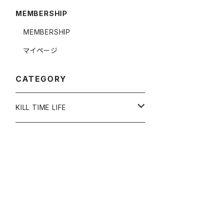
MEMBERSHIP
MEMBERSHIP
マイページ
CATEGORY
KILL TIME LIFE
ACCESSORY
RING
APPAREL
NECKLACE
TOP
OTHER