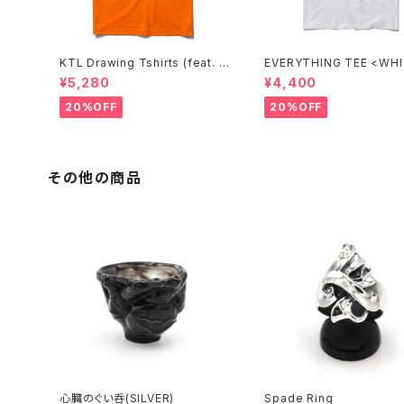
KTL Drawing Tshirts (feat. A
EVERYTHING TEE 
&A PRINTING) <ORANGE>
¥5,280
¥4,400
20%OFF
20%OFF
その他の商品
心臓のぐい呑(SILVER)
Spade Ring