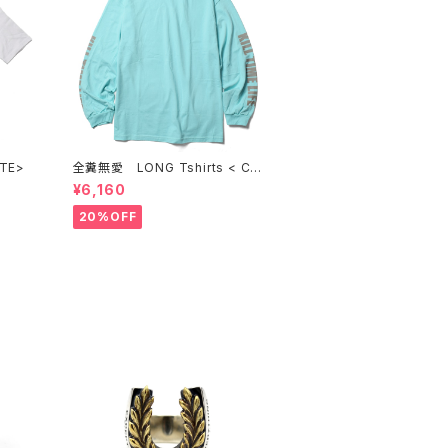
<WHITE>
全糞無愛 LONG Tshirts < CE
LADON >
¥6,160
20%OFF