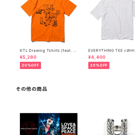
KTL Drawing Tshirts (feat. A
EVERYTHING TEE 
&A PRINTING) <ORANGE>
¥5,280
¥4,400
20%OFF
20%OFF
その他の商品