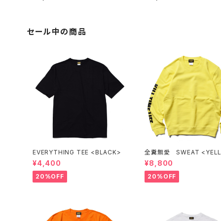
セール中の商品
EVERYTHING TEE <BLACK>
全糞無愛 SWEAT <YEL
¥4,400
¥8,800
20%OFF
20%OFF