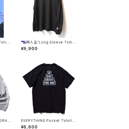
">
shirt
"斬時人生"Long Sleeve Tshirt
s <GRAY>
¥9,900
GRAY
EVERYTHING Pocket Tshirts
<BLACK>
¥6,600