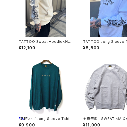
TATTOO Sweat Hoodie<NA
TATTOO Long Sleeve T
TURAL>
s<WHITE>
¥12,100
¥8,800
">
"斬時人生"Long Sleeve Tshirt
全糞無愛 SWEAT <MIX 
s <GREEN>
>
¥9,900
¥11,000