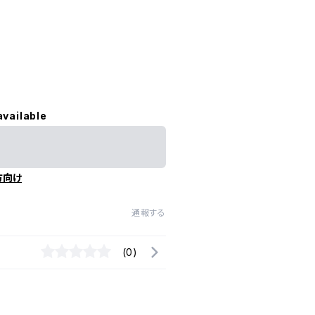
available
方向け
通報する
(0)