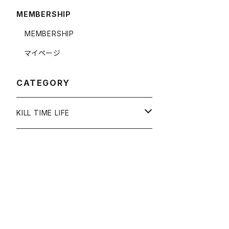
MEMBERSHIP
MEMBERSHIP
マイページ
CATEGORY
KILL TIME LIFE
ACCESSORY
RING
APPAREL
NECKLACE
TOP
OTHER