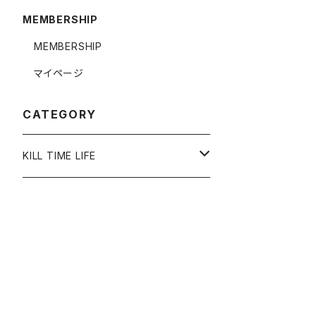
MEMBERSHIP
MEMBERSHIP
マイページ
CATEGORY
KILL TIME LIFE
ACCESSORY
RING
APPAREL
NECKLACE
TOP
OTHER