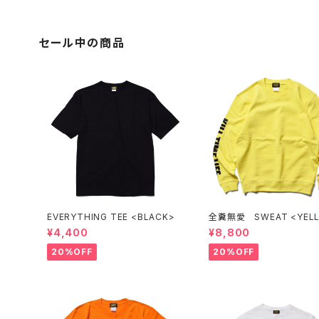
セール中の商品
EVERYTHING TEE <BLACK>
全糞無愛 SWEAT <YEL
¥4,400
¥8,800
20%OFF
20%OFF