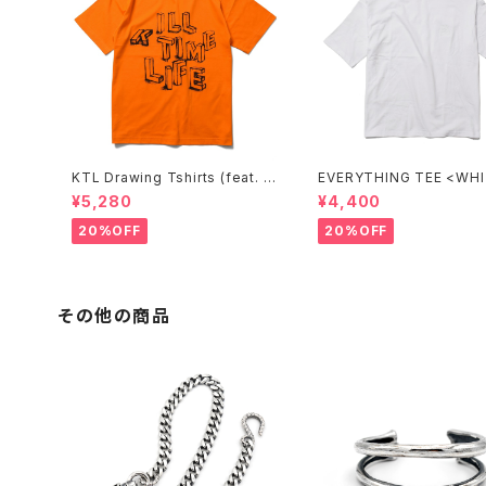
KTL Drawing Tshirts (feat. A
EVERYTHING TEE 
&A PRINTING) <ORANGE>
¥5,280
¥4,400
20%OFF
20%OFF
その他の商品