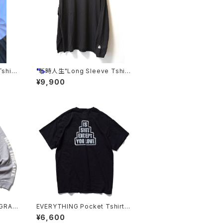
">
shirt
"斬時人生"Long Sleeve Tshirt
s <GRAY>
¥9,900
GRAY
EVERYTHING Pocket Tshirts
<BLACK>
¥6,600