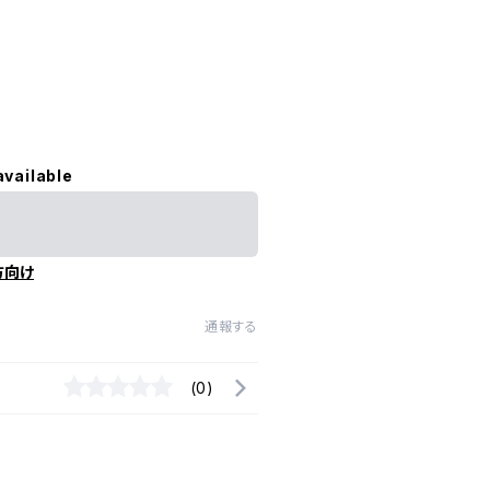
available
方向け
通報する
(0)