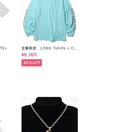
<WHITE>
全糞無愛 LONG Tshirts < CE
LADON >
¥6,160
20%OFF