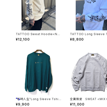
TATTOO Sweat Hoodie<NA
TATTOO Long Sleeve T
TURAL>
s<WHITE>
¥12,100
¥8,800
">
"斬時人生"Long Sleeve Tshirt
全糞無愛 SWEAT <MIX 
s <GREEN>
>
¥9,900
¥11,000