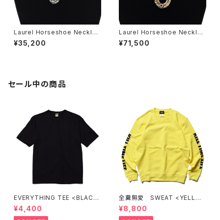
Laurel Horseshoe Necklac
Laurel Horseshoe Necklac
e_S_(normal)
e_L_(stone)
¥35,200
¥71,500
セール中の商品
EVERYTHING TEE <BLACK
全糞無愛 SWEAT <YELLO
>
W>
¥4,400
¥8,800