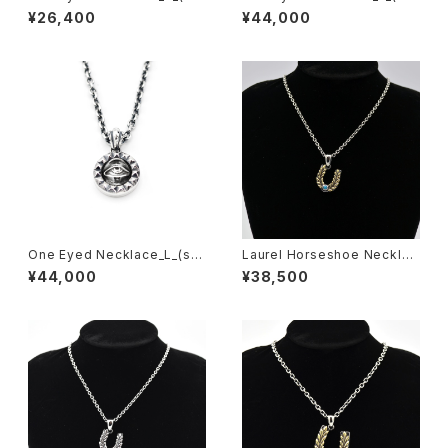
ver)
er x brass)
¥26,400
¥44,000
One Eyed Necklace_L_(silv
Laurel Horseshoe Necklac
er)
e_S_(stone)
¥44,000
¥38,500