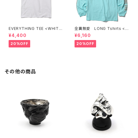
EVERYTHING TEE <WHITE
全糞無愛 LONG Tshirts < C
>
ELADON >
¥4,400
¥6,160
20%OFF
20%OFF
その他の商品