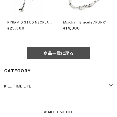
PYRAMID STUD NECKLACE
Mixchain Bracelet"PUNK"
< L > CHAIN
¥25,300
¥14,300
商品一覧に戻る
CATEGORY
KILL TIME LIFE
ACCESSORY
© KILL TIME LIFE
RING