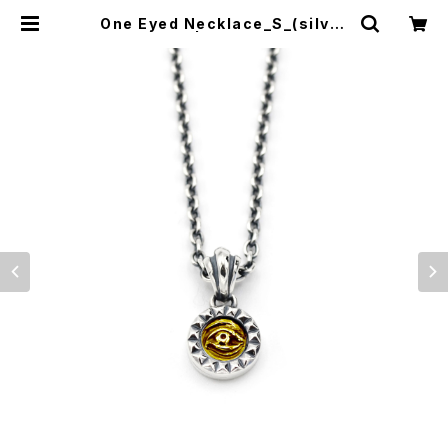
One Eyed Necklace_S_(silver
x brass) | KILL TIME LIFE