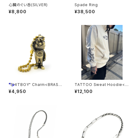
心臓のぐい呑(SILVER)
Spade Ring
¥8,800
¥38,500
">
"SHITBOY" Charm<BRASS
TATTOO Sweat Hoodie<N
>
ATURAL>
¥4,950
¥12,100