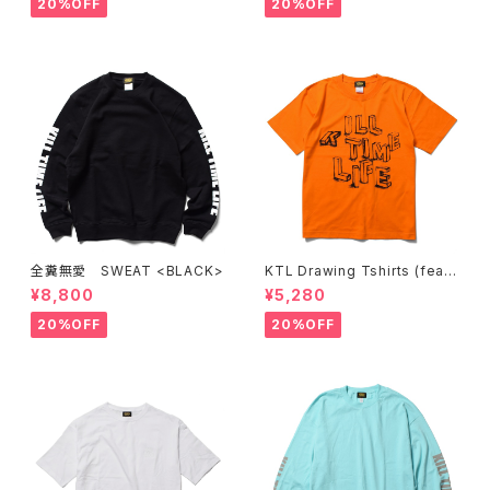
20%OFF
20%OFF
全糞無愛 SWEAT <BLACK>
KTL Drawing Tshirts (feat.
A&A PRINTING) <ORANGE>
¥8,800
¥5,280
20%OFF
20%OFF