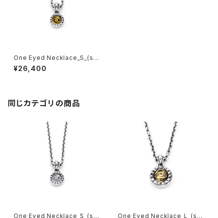
One Eyed Necklace_S_(sil
ver x brass)
¥26,400
同じカテゴリの商品
One Eyed Necklace_S_(sil
One Eyed Necklace_L_(silv